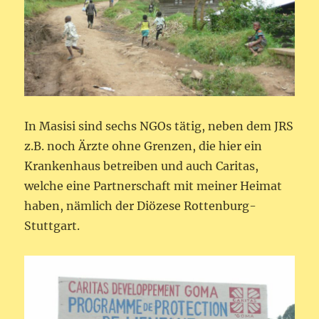
In Masisi sind sechs NGOs tätig, neben dem JRS
z.B. noch Ärzte ohne Grenzen, die hier ein
Krankenhaus betreiben und auch Caritas,
welche eine Partnerschaft mit meiner Heimat
haben, nämlich der Diözese Rottenburg-
Stuttgart.