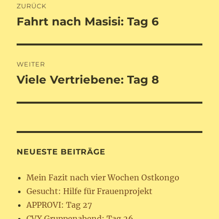
ZURÜCK
Fahrt nach Masisi: Tag 6
Vorheriger
Beitrag:
WEITER
Viele Vertriebene: Tag 8
Nächster
Beitrag:
NEUESTE BEITRÄGE
Mein Fazit nach vier Wochen Ostkongo
Gesucht: Hilfe für Frauenprojekt
APPROVI: Tag 27
CVX Gruppenabend: Tag 26