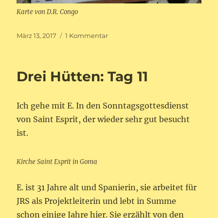
Karte von D.R. Congo
Veröffentlicht
zu
März 13, 2017
1 Kommentar
am
Indische
Mopeds:
Tag
Drei Hütten: Tag 11
12
Ich gehe mit E. In den Sonntagsgottesdienst
von Saint Esprit, der wieder sehr gut besucht
ist.
Kirche Saint Esprit in Goma
E. ist 31 Jahre alt und Spanierin, sie arbeitet für
JRS als Projektleiterin und lebt in Summe
schon einige Jahre hier. Sie erzählt von den